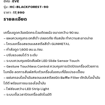
ยี่ห้อ :
EVE
รุ่น :
HC-BLACKFOREST-90
ราคา :
17,990
รายละเอียด
เครื่องดูดควันชนิดกระโจมติดผนัง ขนาดกว้าง 90 ซม.
– แผงควบคุมกระจกสีดำ ปลอดภัย ทันสมัย ทำความสะอาดง่าย
– โครงเครื่องสแตนเลสสตีลสีดำ GUNMETAL
– กำลังดูด 1,600 ลบ.ม./ชม.
– ปรับแรงลมได้ 5 ระดับ
– ระบบควบคุมชนิดสัมผัส LED Slide Sensor Touch
– Gesture Touchless Control ควบคุมการเปิดปิดเครื่องด้วยการ
โบกมือ ลดการสัมผัสกับตัวเครื่องในขณะที่มือเปรอะเปื้อน
– แผ่นกรองไอน้ำมันสแตนเลสสตีลชนิด Baffle Filter ดักจับไอน้ำมัน
ได้ดี พร้อมภาชนะรองไอน้ำมัน
– ไฟส่องสว่าง LED Strip Light
– ระบบตั้งเวลาปิดเครื่องอัตโนมัติ