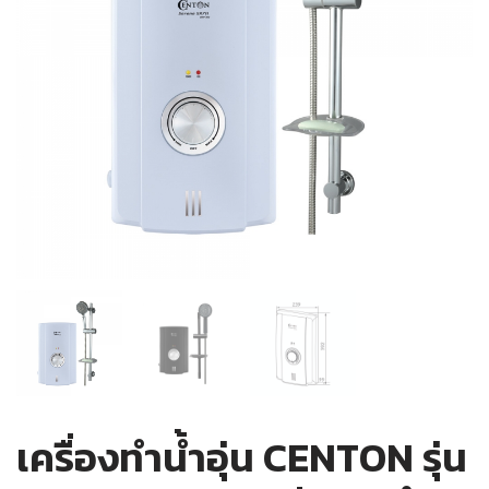
เครื่องทำน้ำอุ่น CENTON รุ่น