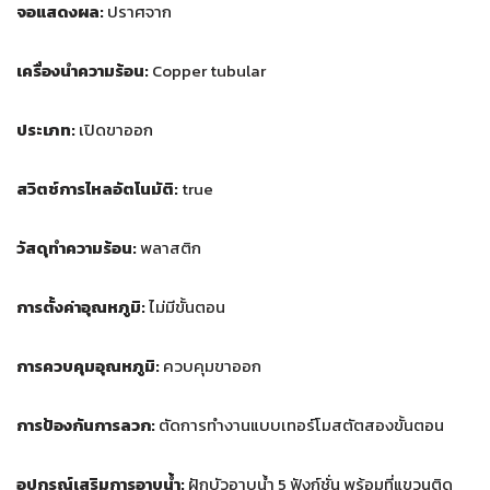
จอแสดงผล:
ปราศจาก
เครื่องนำความร้อน:
Copper tubular
ประเภท:
เปิดขาออก
สวิตช์การไหลอัตโนมัติ:
true
วัสดุทำความร้อน:
พลาสติก
การตั้งค่าอุณหภูมิ:
ไม่มีขั้นตอน
การควบคุมอุณหภูมิ:
ควบคุมขาออก
การป้องกันการลวก:
ตัดการทำงานแบบเทอร์โมสตัตสองขั้นตอน
อุปกรณ์เสริมการอาบน้ำ:
ฝักบัวอาบน้ำ 5 ฟังก์ชั่น พร้อมที่แขวนติด