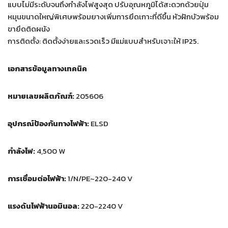
แบบไม่มีระดับจนถึงกำลังไฟสูงสุด ปรับอุณหภูมิได้สะดวกด้วยปุ่ม
หมุนขนาดใหญ่พิเศษพร้อมยางเพิ่มการยึดเกาะที่ดีขึ้น หัวฝักบัวพร้อม
ขายึดติดผนัง
การติดตั้ง: ติดตั้งง่ายและรวดเร็ว มีแม่แบบสำหรับเจาะให้ IP25.
เอกสารข้อมูลทางเทคนิค
หมายเลขผลิตภัณฑ์:
205606
อุปกรณ์ป้องกันทางไฟฟ้า:
ELSD
กำลังไฟ:
4,500 W
การเชื่อมต่อไฟฟ้า:
1/N/PE~220-240 V
แรงดันไฟฟ้านอมินอล:
220-2240 V