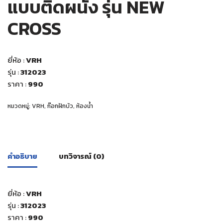
แบบติดผนัง รุ่น NEW
CROSS
ยี่ห้อ :
VRH
รุ่น :
312023
ราคา :
990
หมวดหมู่:
VRH
,
ก๊อกฝักบัว
,
ห้องน้ำ
คำอธิบาย
บทวิจารณ์ (0)
ยี่ห้อ :
VRH
รุ่น :
312023
ราคา :
990