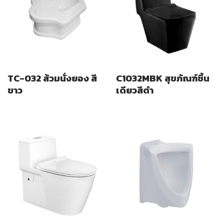
TC-032 ส้วมนั่งยอง สี
C1032MBK สุขภัณฑ์ชิ้น
ขาว
เดียวสีดำ