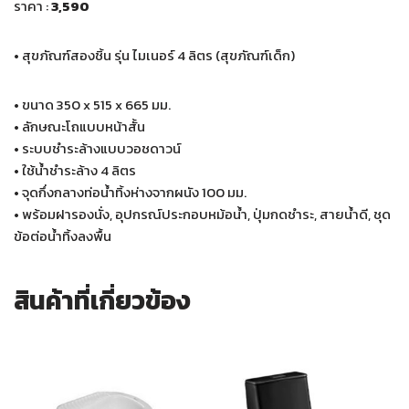
ราคา :
3,590
• สุขภัณฑ์สองชิ้น รุ่น ไมเนอร์ 4 ลิตร (สุขภัณฑ์เด็ก)
• ขนาด 350 x 515 x 665 มม.
• ลักษณะโถแบบหน้าสั้น
• ระบบชำระล้างแบบวอชดาวน์
• ใช้น้ำชำระล้าง 4 ลิตร
• จุดกึ่งกลางท่อน้ำทิ้งห่างจากผนัง 100 มม.
• พร้อมฝารองนั่ง, อุปกรณ์ประกอบหม้อน้ำ, ปุ่มกดชำระ, สายน้ำดี, ชุด
ข้อต่อน้ำทิ้งลงพื้น
สินค้าที่เกี่ยวข้อง